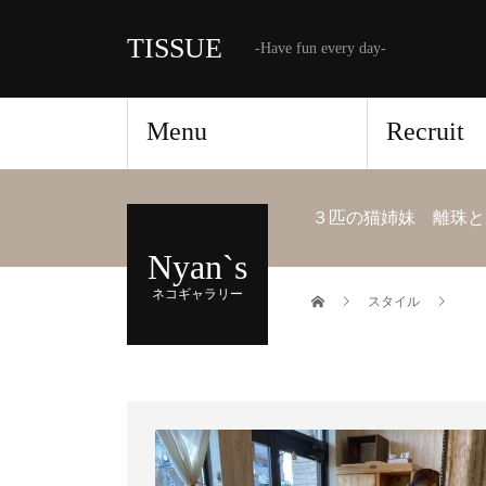
TISSUE
-Have fun every day-
Menu
Recruit
３匹の猫姉妹 離珠と
Nyan`s
ネコギャラリー
スタイル