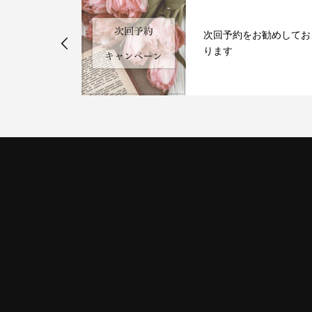
次回予約をお勧めしてお
毛キャンペーン
ります