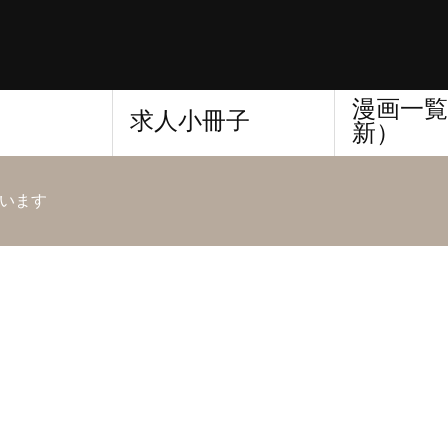
漫画一覧
求人小冊子
新）
います