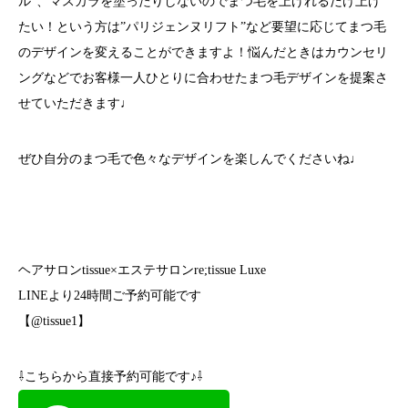
ル”、マスカラを塗ったりしないのでまつ毛を上げれるだけ上げ
たい！という方は”パリジェンヌリフト”など要望に応じてまつ毛
のデザインを変えることができますよ！悩んだときはカウンセリ
ングなどでお客様一人ひとりに合わせたまつ毛デザインを提案さ
せていただきます♩
ぜひ自分のまつ毛で色々なデザインを楽しんでくださいね♩
ヘアサロン
tissue×
エステサロン
re;tissue Luxe
LINE
より
24
時間ご予約可能です
【
@tissue1
】
⇩こちらから直接予約可能です♪⇩