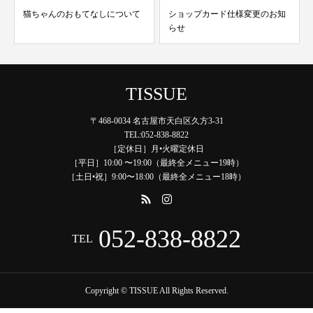
て
ショップカード仕様変更のお知
2024年脱毛キャンペーン
らせ
TISSUE
〒468-0034 名古屋市天白区久方3-31
TEL:052-838-8822
［定休日］月•火曜定休日
［平日］10:00 〜19:00（最終全メニュー19時）
［土日•祝］9:00〜18:00（最終全メニュー18時）
052-838-8822
TEL
Copyright © TISSUE All Rights Reserved.